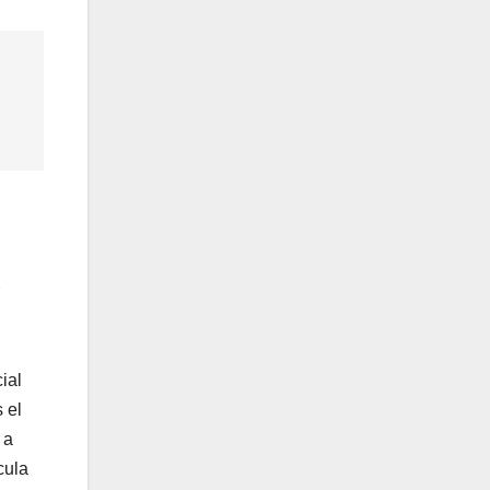
ial
 el
 a
cula