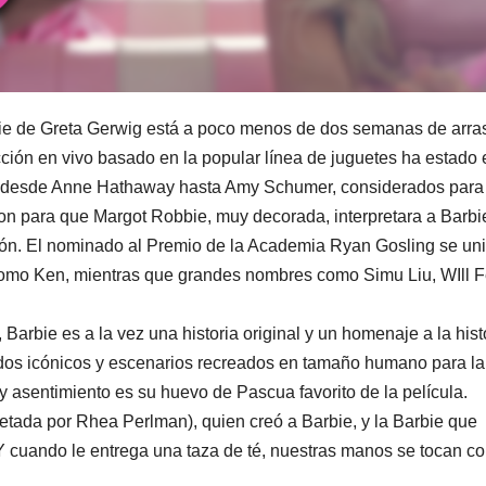
rbie de Greta Gerwig está a poco menos de dos semanas de arra
cción en vivo basado en la popular línea de juguetes ha estado 
, desde Anne Hathaway hasta Amy Schumer, considerados para 
aron para que Margot Robbie, muy decorada, interpretara a Barbie
ción. El nominado al Premio de la Academia Ryan Gosling se un
omo Ken, mientras que grandes nombres como Simu Liu, WIll Fe
rbie es a la vez una historia original y un homenaje a la hist
ndos icónicos y escenarios recreados en tamaño humano para la
 asentimiento es su huevo de Pascua favorito de la película.
etada por Rhea Perlman), quien creó a Barbie, y la Barbie que
« Y cuando le entrega una taza de té, nuestras manos se tocan c