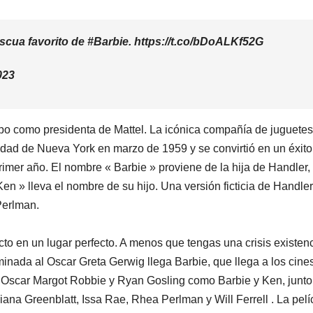
cua favorito de #Barbie. https://t.co/bDoALKf52G
023
po como presidenta de Mattel. La icónica compañía de juguetes
iudad de Nueva York en marzo de 1959 y se convirtió en un éxito
imer año. El nombre « Barbie » proviene de la hija de Handler,
en » lleva el nombre de su hijo. Una versión ficticia de Handler
Perlman.
cto en un lugar perfecto. A menos que tengas una crisis existenc
ominada al Oscar Greta Gerwig llega Barbie, que llega a los cines
l Oscar Margot Robbie y Ryan Gosling como Barbie y Ken, junto
ana Greenblatt, Issa Rae, Rhea Perlman y Will Ferrell . La pelí