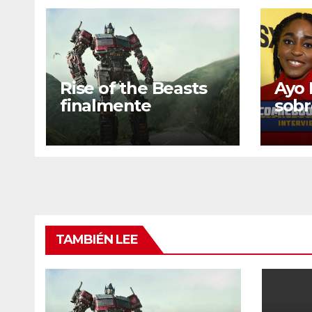
Rise of the Beasts
Ayo 
finalmente
sobr
disponible para
pers
transmitir
en v
quie
TAMBIÉN LEE