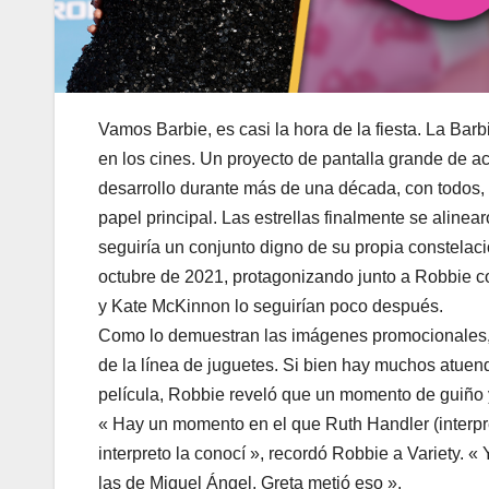
Vamos Barbie, es casi la hora de la fiesta. La Ba
en los cines. Un proyecto de pantalla grande de a
desarrollo durante más de una década, con todos
papel principal. Las estrellas finalmente se aline
seguiría un conjunto digno de su propia constela
octubre de 2021, protagonizando junto a Robbie c
y Kate McKinnon lo seguirían poco después.
Como lo demuestran las imágenes promocionales, Ba
de la línea de juguetes. Si bien hay muchos atue
película, Robbie reveló que un momento de guiño y
« Hay un momento en el que Ruth Handler (interpr
interpreto la conocí », recordó Robbie a Variety. 
las de Miguel Ángel. Greta metió eso ».