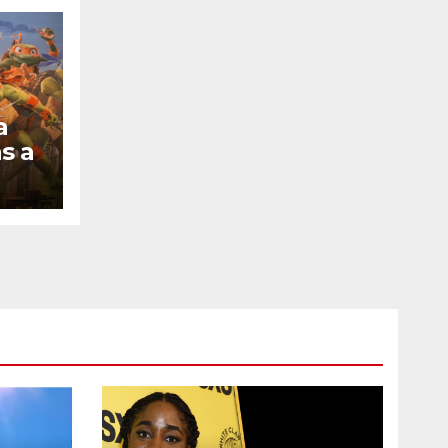
a
s a
e