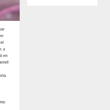
sar
en
el
, y
ió en
rrell
oria
omo