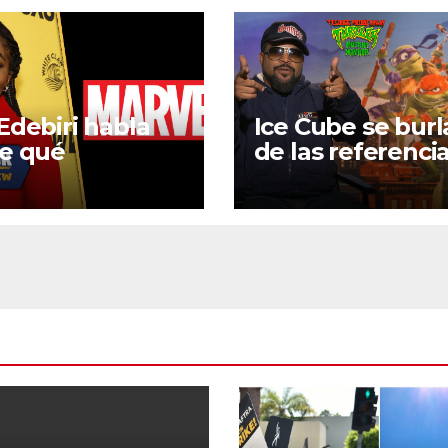
Edebiri habla
Ice Cube se burl
e qué
de las referencia
onaje de acción
la cultura pop d
ivo de Marvel
Nueva York en
re interpretar
TMNT : Mutant
Mayhem