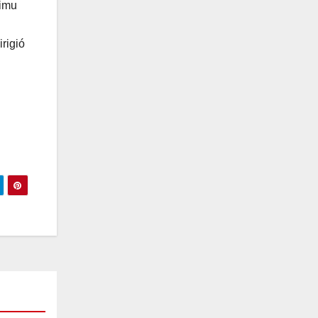
Simu
rigió