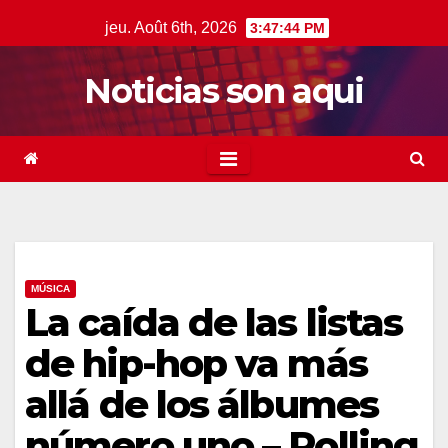
Skip
jeu. Août 6th, 2026
3:47:45 PM
to
content
Noticias son aqui
MÚSICA
La caída de las listas
de hip-hop va más
allá de los álbumes
número uno – Rolling