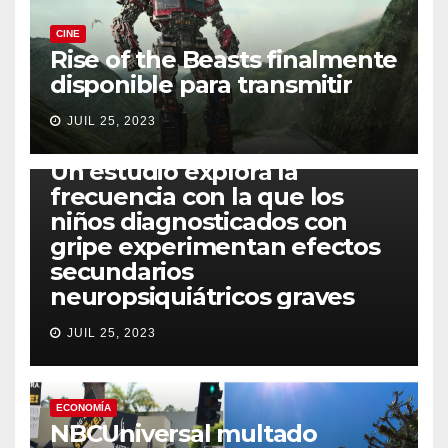
CINE
Rise of the Beasts finalmente
disponible para transmitir
JUIL 25, 2023
SALUD
Un estudio explora la
frecuencia con la que los
niños diagnosticados con
gripe experimentan efectos
secundarios
neuropsiquiátricos graves
JUIL 25, 2023
ECONOMÍA
NBCUniversal multado