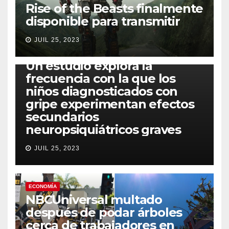
Rise of the Beasts finalmente
disponible para transmitir
JUIL 25, 2023
SALUD
Un estudio explora la
frecuencia con la que los
niños diagnosticados con
gripe experimentan efectos
secundarios
neuropsiquiátricos graves
JUIL 25, 2023
ECONOMÍA
NBCUniversal multado
después de podar árboles
cerca de trabajadores en