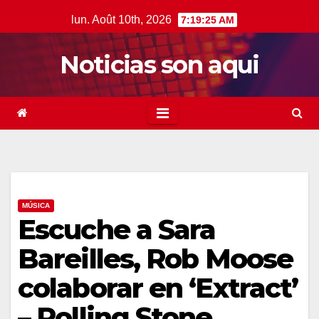
Skip
lun. Août 10th, 2026
7:19:27 AM
to
content
Noticias son aqui
MÚSICA
Escuche a Sara
Bareilles, Rob Moose
colaborar en ‘Extract’
– Rolling Stone