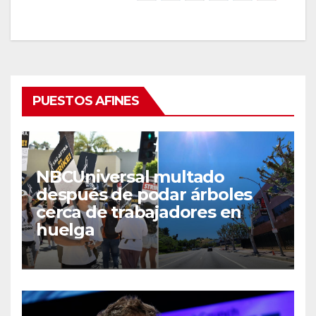
PUESTOS AFINES
NBCUniversal multado
después de podar árboles
cerca de trabajadores en
huelga