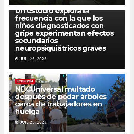
SALUD
Un estudio explora la
frecuencia con la que los
niños diagnosticados con
gripe experimentan efectos
secundarios
neuropsiquiátricos graves
JUIL 25, 2023
ECONOMÍA
NBCUniversal multado
después de podar árboles
cerca de trabajadores en
huelga
JUIL 25, 2023