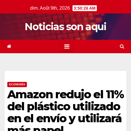
Skip
dim. Août 9th, 2026
3:50:27 AM
to
content
Noticias son aqui
ECONOMÍA
Amazon redujo el 11%
del plástico utilizado
en el envío y utilizará
más papel