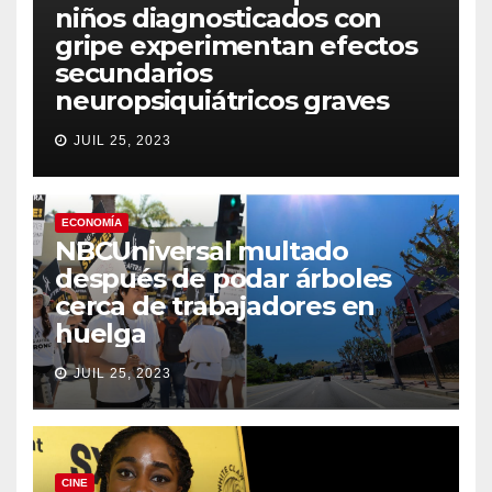
niños diagnosticados con
gripe experimentan efectos
secundarios
neuropsiquiátricos graves
JUIL 25, 2023
ECONOMÍA
NBCUniversal multado
después de podar árboles
cerca de trabajadores en
huelga
JUIL 25, 2023
CINE