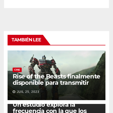
TAMBIÉN LEE
CINE
Rise of the Beasts finalmente
disponible para transmitir
JUIL 25, 2023
SALUD
Un estudio explora la
frecuencia con la que los