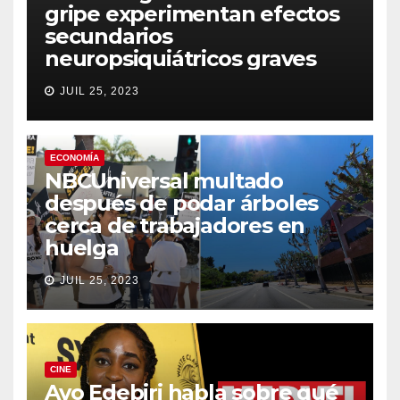
gripe experimentan efectos
secundarios
neuropsiquiátricos graves
JUIL 25, 2023
ECONOMÍA
NBCUniversal multado
después de podar árboles
cerca de trabajadores en
huelga
JUIL 25, 2023
CINE
Ayo Edebiri habla sobre qué