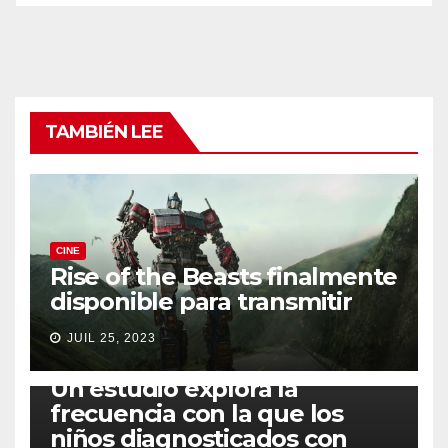
TAMBIÉN LEE
CINE
Rise of the Beasts finalmente
disponible para transmitir
JUIL 25, 2023
SALUD
Un estudio explora la
frecuencia con la que los
niños diagnosticados con