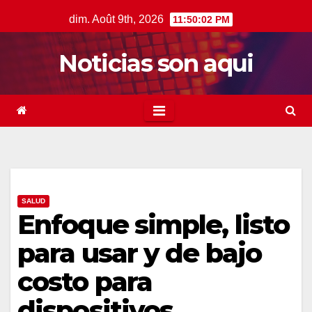
Skip
dim. Août 9th, 2026
11:50:03 PM
to
content
Noticias son aqui
SALUD
Enfoque simple, listo
para usar y de bajo
costo para
dispositivos