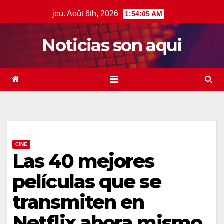
Skip
jeu. Août 6th, 2026
1:54:06 AM
to
content
Noticias son aqui
CINE
Las 40 mejores
películas que se
transmiten en
Netflix ahora mismo