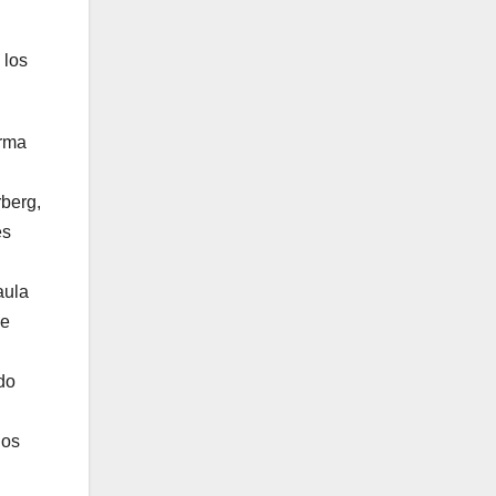
 los
orma
berg,
es
aula
ue
do
ños