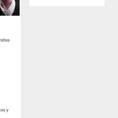
 niños
cos y