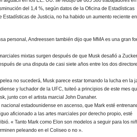
del alguacil en los EE. UU. se redujo de 665 380 trabajadores en
inución del 1,4 %, según datos de la Oficina de Estadísticas
e Estadísticas de Justicia, no ha habido un aumento reciente en
nsa personal, Andreessen también dijo que MMA es una gran f
marciales mixtas surgen después de que Musk desafió a Zucker
después de una disputa de casi siete años entre los dos director
 pelea no sucederá, Musk parece estar tomando la lucha en la j
diense y luchador de la UFC, tuiteó a principios de este mes q
k, junto con el artista marcial John Danaher.
e nacional estadounidense en ascenso, que Mark esté entrenan
tiguo aficionado a las artes marciales por derecho propio, esté
ibió. « Tanto Mark como Elon son modelos a seguir para los ni
erminen peleando en el Coliseo o no ».