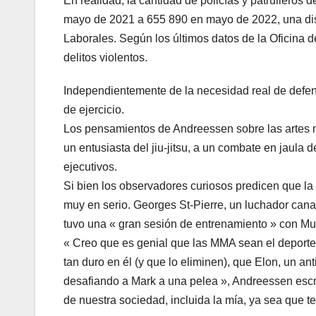
En realidad, la cantidad de policías y patrulleros 
mayo de 2021 a 655 890 en mayo de 2022, una dism
Laborales. Según los últimos datos de la Oficina d
delitos violentos.
Independientemente de la necesidad real de defe
de ejercicio.
Los pensamientos de Andreessen sobre las artes 
un entusiasta del jiu-jitsu, a un combate en jaula 
ejecutivos.
Si bien los observadores curiosos predicen que la
muy en serio. Georges St-Pierre, un luchador cana
tuvo una « gran sesión de entrenamiento » con Mus
« Creo que es genial que las MMA sean el deport
tan duro en él (y que lo eliminen), que Elon, un an
desafiando a Mark a una pelea », Andreessen escr
de nuestra sociedad, incluida la mía, ya sea que t