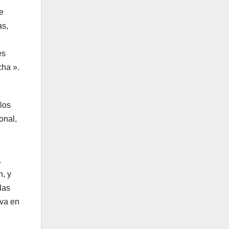
e
as,
es
cha ».
los
onal,
.
n, y
las
 va en