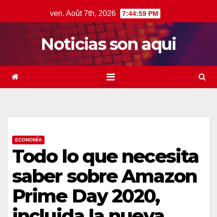
Skip
ven. Août 7th, 2026
7:45:00 PM
to
content
Noticias son aqui
ECONOMÍA
Todo lo que necesita
saber sobre Amazon
Prime Day 2020,
incluida la nueva