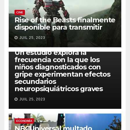
CINE
Rise of the Beasts finalmente
disponible para transmitir
JUIL 25, 2023
SALUD
Un estudio explora la
frecuencia con la que los
niños diagnosticados con
gripe experimentan efectos
secundarios
neuropsiquiátricos graves
JUIL 25, 2023
ECONOMÍA
NBCUniversal multado