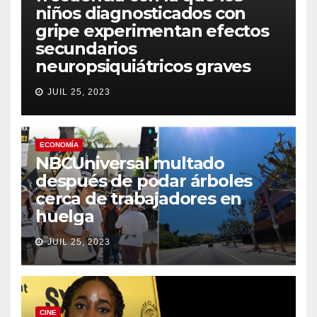
niños diagnosticados con
gripe experimentan efectos
secundarios
neuropsiquiátricos graves
JUIL 25, 2023
ECONOMÍA
NBCUniversal multado
después de podar árboles
cerca de trabajadores en
huelga
JUIL 25, 2023
CINE