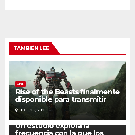
TAMBIÉN LEE
CINE
Rise of the Beasts finalmente
disponible para transmitir
JUIL 25, 2023
SALUD
Un estudio explora la
frecuencia con la que los