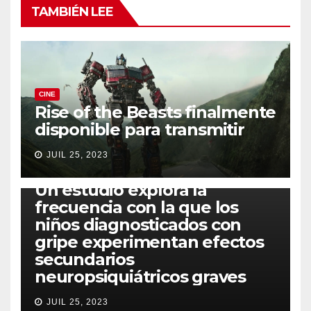
TAMBIÉN LEE
CINE
Rise of the Beasts finalmente
disponible para transmitir
JUIL 25, 2023
SALUD
Un estudio explora la
frecuencia con la que los
niños diagnosticados con
gripe experimentan efectos
secundarios
neuropsiquiátricos graves
JUIL 25, 2023