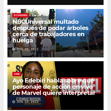
ECONOMÍA
NBCUniversal multado
después de podar árboles
cerca de trabajadores en
huelga
JUIL 25, 2023
CINE
Ayo Edebiri habla sobre qué
personaje de acción en vivo
de Marvel quiere interpretar
JUIL 25, 2023