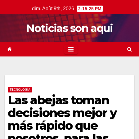
Skip
dim. Août 9th, 2026
2:15:25 PM
to
content
Noticias son aqui
TECNOLOGÍA
Las abejas toman
decisiones mejor y
más rápido que
nosotros, para las