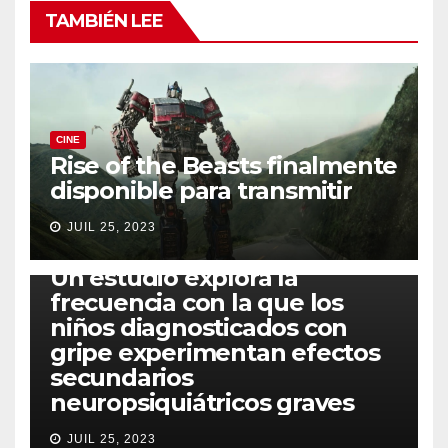
TAMBIÉN LEE
CINE
Rise of the Beasts finalmente
disponible para transmitir
JUIL 25, 2023
SALUD
Un estudio explora la
frecuencia con la que los
niños diagnosticados con
gripe experimentan efectos
secundarios
neuropsiquiátricos graves
JUIL 25, 2023