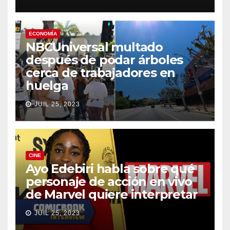
ECONOMÍA
NBCUniversal multado
después de podar árboles
cerca de trabajadores en
huelga
JUIL 25, 2023
CINE
Ayo Edebiri habla sobre qué
personaje de acción en vivo
de Marvel quiere interpretar
JUIL 25, 2023