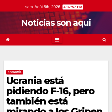
Skip
sam. Août 8th, 2026
4:37:58 PM
to
content
Noticias son aqui
ECONOMÍA
Ucrania está
pidiendo F-16, pero
también está
mirando a los Gripen