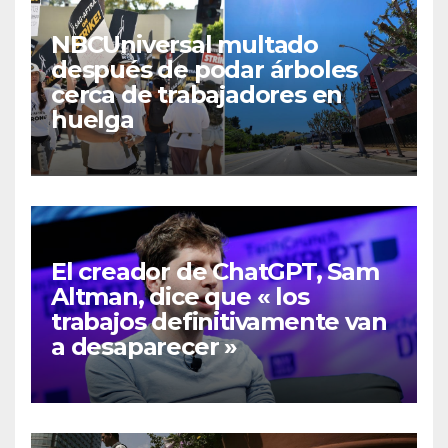
NBCUniversal multado
después de podar árboles
cerca de trabajadores en
huelga
El creador de ChatGPT, Sam
Altman, dice que « los
trabajos definitivamente van
a desaparecer »